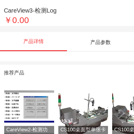
CareView3-检测Log
￥0.00
产品详情
产品参数
推荐产品
CareView2-检测功
CS100桌面型单张卡
CS10